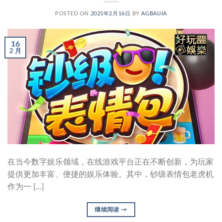
POSTED ON
2025年2月16日
BY
AGBAIJIA
16
2 月
在当今数字娱乐领域，在线游戏平台正在不断创新，为玩家
提供更加丰富、便捷的娱乐体验。其中，钞级表情包老虎机
作为一 […]
继续阅读
→