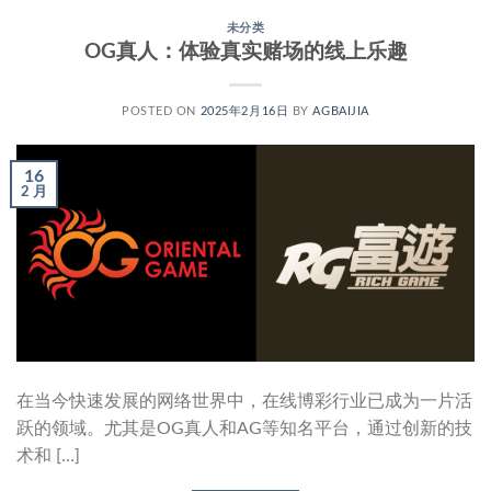
未分类
OG真人：体验真实赌场的线上乐趣
POSTED ON
2025年2月16日
BY
AGBAIJIA
16
2 月
在当今快速发展的网络世界中，在线博彩行业已成为一片活
跃的领域。尤其是OG真人和AG等知名平台，通过创新的技
术和 […]