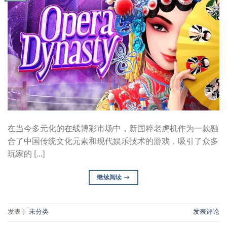
在当今多元化的在线博彩市场中，新国粹老虎机作为一款融
合了中国传统文化元素和现代娱乐技术的游戏，吸引了众多
玩家的 […]
继续阅读
→
发表于
未分类
发表评论