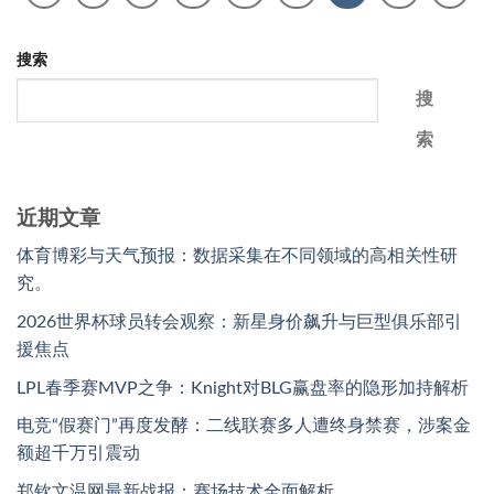
搜索
搜
索
近期文章
体育博彩与天气预报：数据采集在不同领域的高相关性研
究。
2026世界杯球员转会观察：新星身价飙升与巨型俱乐部引
援焦点
LPL春季赛MVP之争：Knight对BLG赢盘率的隐形加持解析
电竞“假赛门”再度发酵：二线联赛多人遭终身禁赛，涉案金
额超千万引震动
郑钦文温网最新战报：赛场技术全面解析