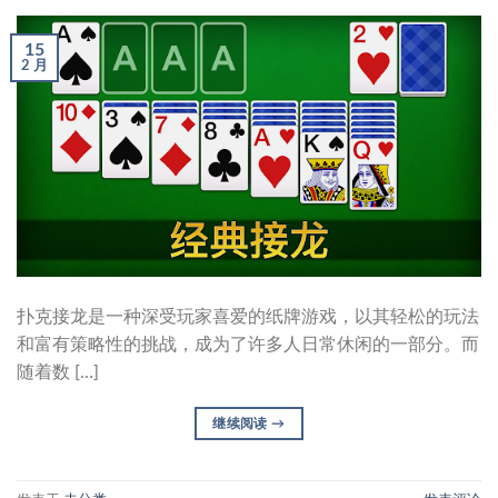
15
2 月
扑克接龙是一种深受玩家喜爱的纸牌游戏，以其轻松的玩法
和富有策略性的挑战，成为了许多人日常休闲的一部分。而
随着数 […]
继续阅读
→