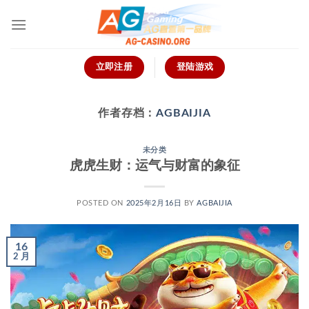
跳
到
内
容
立即注册
登陆游戏
作者存档：
AGBAIJIA
未分类
虎虎生财：运气与财富的象征
POSTED ON
2025年2月16日
BY
AGBAIJIA
16
2 月