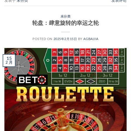
发表于
未分类
发表评论
未分类
轮盘：肆意旋转的幸运之轮
POSTED ON
2025年2月15日
BY
AGBAIJIA
15
2 月