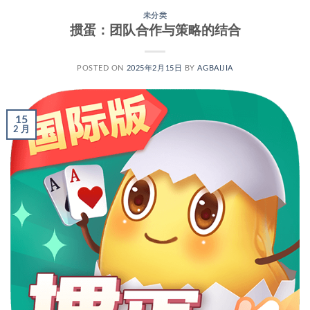
未分类
掼蛋：团队合作与策略的结合
POSTED ON
2025年2月15日
BY
AGBAIJIA
15
2 月