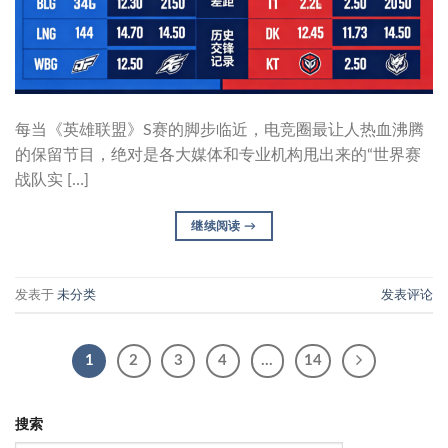
每当《英雄联盟》S赛的脚步临近，电竞圈最让人热血沸腾
的保留节目，绝对是各大媒体和专业机构甩出来的“世界赛
战队实 […]
继续阅读
→
发表于
未分类
发表评论
1
2
3
4
…
14
搜索