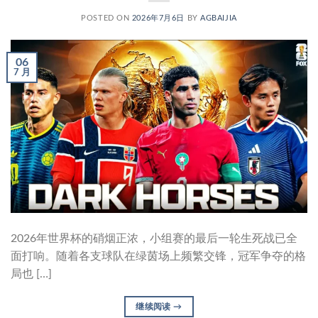
POSTED ON
2026年7月6日
BY
AGBAIJIA
06
7 月
2026年世界杯的硝烟正浓，小组赛的最后一轮生死战已全
面打响。随着各支球队在绿茵场上频繁交锋，冠军争夺的格
局也 […]
继续阅读
→