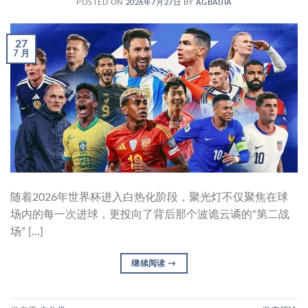
POSTED ON
2026年7月27日
BY
AGBAIJIA
27
7 月
随着2026年世界杯进入白热化阶段，聚光灯不仅聚焦在球
场内的每一次进球，更投向了背后那个波诡云谲的“第二战
场” […]
继续阅读
→