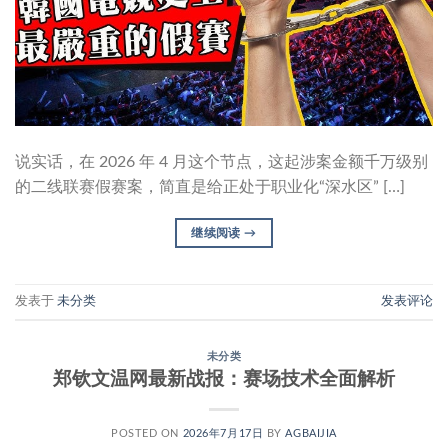
说实话，在 2026 年 4 月这个节点，这起涉案金额千万级别
的二线联赛假赛案，简直是给正处于职业化“深水区” […]
继续阅读
→
发表于
未分类
发表评论
未分类
郑钦文温网最新战报：赛场技术全面解析
POSTED ON
2026年7月17日
BY
AGBAIJIA