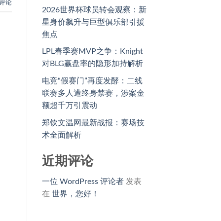
评论
2026世界杯球员转会观察：新
星身价飙升与巨型俱乐部引援
焦点
LPL春季赛MVP之争：Knight
对BLG赢盘率的隐形加持解析
电竞“假赛门”再度发酵：二线
联赛多人遭终身禁赛，涉案金
额超千万引震动
郑钦文温网最新战报：赛场技
术全面解析
近期评论
一位 WordPress 评论者
发表
在
世界，您好！