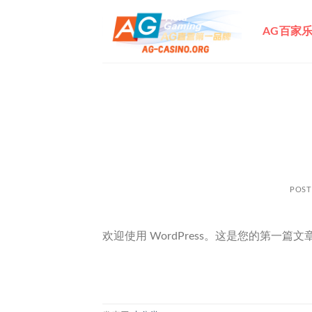
跳
到
AG百家
内
容
POS
欢迎使用 WordPress。这是您的第一