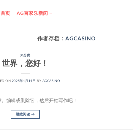
乐首页
AG百家乐新闻
作者存档：
AGCASINO
未分类
世界，您好！
TED ON
2025年1月14日
BY
AGCASINO
篇文章。编辑或删除它，然后开始写作吧！
继续阅读
→