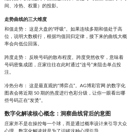
间、冷热、权重）的投影。
走势曲线的三大维度
和值走势： 这是大盘的“呼吸”。如果连续多期和值处于高
位，说明大数横行，根据均值回归定律，接下来的曲线大概
率会向低位回落。
跨度走势： 反映号码的散布程度。跨度突然收窄，意味着
号码密集成团，庄家往往在此时通过“连号”来阻击单点投
注。
冷热分布： 这是最直观的“博弈点”。AG博彩官网 的数字化
图表会将近期 50 期的热度进行色彩分级，让你一眼看出哪
些号码正在“发烫”。
数字化解读核心概念：洞察曲线背后的意图
庄家并不是在操控每一个球，而是通过概率设计来引导大众
心理。数字化解读就是为了识破这种心理引导。