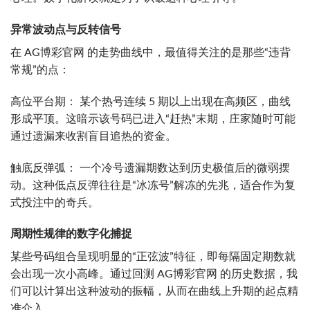
异常波动点与反转信号
在 AG博彩官网 的走势曲线中，最值得关注的是那些“违背
常规”的点：
高位平台期： 某个热号连续 5 期以上出现在高频区，曲线
形成平顶。这暗示该号码已进入“赶热”末期，庄家随时可能
通过遗漏来收割盲目追热的资金。
触底反弹弧： 一个冷号遗漏期数达到历史极值后的微弱摆
动。这种低点反弹往往是“冰冻号”解冻的先兆，适合作为复
式投注中的奇兵。
周期性规律的数字化捕捉
某些号码组合呈现明显的“正弦波”特征，即每隔固定期数就
会出现一次小高峰。通过回测 AG博彩官网 的历史数据，我
们可以计算出这种波动的振幅，从而在曲线上升期的起点精
准介入。