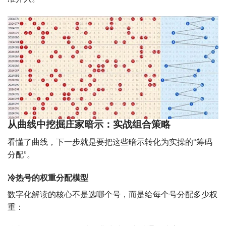
从曲线中挖掘庄家暗示：实战组合策略
看懂了曲线，下一步就是要把这些暗示转化为实操的“筹码
分配”。
冷热号的权重分配模型
数字化解读的核心不是选哪个号，而是给每个号分配多少权
重：