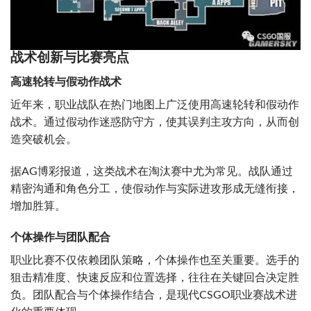
战术创新与比赛亮点
高速轮转与假动作战术
近年来，职业战队在热门地图上广泛使用高速轮转和假动作
战术。通过假动作迷惑防守方，使其误判主攻方向，从而创
造突破机会。
据AG博彩报道，这类战术在淘汰赛中尤为常见。战队通过
精密沟通和角色分工，使假动作与实际进攻形成无缝衔接，
增加胜算。
个体操作与团队配合
职业比赛不仅依赖团队策略，个体操作也至关重要。选手的
狙击精准度、快速反应和位置选择，往往在关键回合决定胜
负。团队配合与个体操作结合，是现代CSGO职业赛战术进