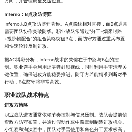
方向，并合理调配支援位置。
Inferno：B点攻防博弈
Inferno以B点攻防博弈著称。A点路线相对直接，而B点通常
需要团队协作突破防线。职业战队常通过“分工+烟雾封路
+投掷物配合”的组合策略突破B点，而防守方通过重兵布置
和快速轮转反制进攻。
据AG博彩分析，Inferno战术的关键在于中路与B点的控
制。职业选手会利用烟雾弹封锁视线，同时利用手雷清理关
键位置，确保进攻方能稳妥推进。防守方若能精准判断对手
行动，B点防守将非常高效。
职业战队战术特点
进攻方策略
职业战队进攻通常依赖节奏控制与信息压制。战队会提前侦
查敌方防守布置，并通过假动作或中路牵制制造进攻机会。
小组赛和淘汰赛中，团队对手雷使用和角色分工要求极高，