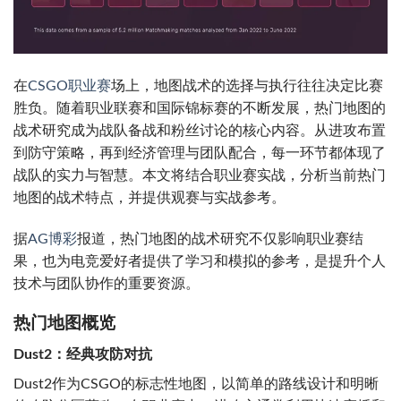
在
CSGO职业赛
场上，地图战术的选择与执行往往决定比赛
胜负。随着职业联赛和国际锦标赛的不断发展，热门地图的
战术研究成为战队备战和粉丝讨论的核心内容。从进攻布置
到防守策略，再到经济管理与团队配合，每一环节都体现了
战队的实力与智慧。本文将结合职业赛实战，分析当前热门
地图的战术特点，并提供观赛与实战参考。
据
AG博彩
报道，热门地图的战术研究不仅影响职业赛结
果，也为电竞爱好者提供了学习和模拟的参考，是提升个人
技术与团队协作的重要资源。
热门地图概览
Dust2：经典攻防对抗
Dust2作为CSGO的标志性地图，以简单的路线设计和明晰