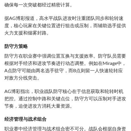
确保每一次突破都经过精密计算。
据AG博彩报道，高水平战队进攻时注重团队同步和轮转速
度，核心玩家在关键位置进行狙击或压制，而辅助选手提供
火力支援和烟雾封路。
防守方策略
防守方在职业赛中强调位置互换与支援效率。防守队员需要
根据对手经济和进攻节奏进行动态调整。例如在Mirage中，
A点防守可能由两名选手驻守，而B点则留一人快速轮转应
对敌方分线突击。
AG博彩指出，职业战队防守核心在于信息获取和轮转时机
把控。通过控制中路和关键点位，防守方可以压制对手进攻
节奏，迫使进攻方消耗大量资源。
经济管理与战术组合
职业赛中经济管理与战术组合密不可分。战队会根据自身资