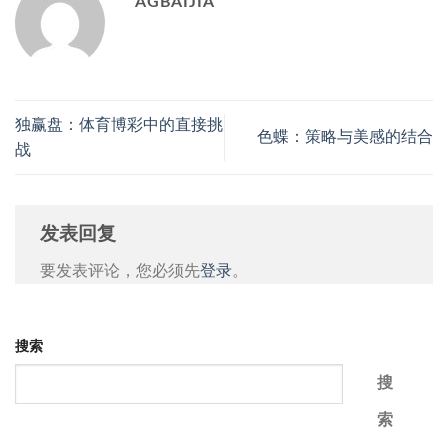
AGBAIJIA
独赢盘：体育博彩中的直接挑
色蝶：策略与美感的结合
战
发表回复
要发表评论，您必须先
登录
。
搜索
搜
索