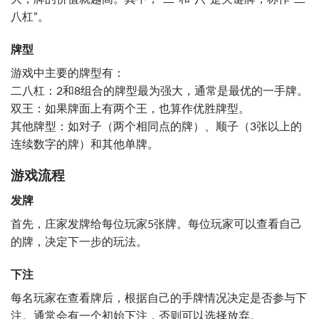
八杠”。
牌型
游戏中主要的牌型有：
二八杠：2和8组合的牌型最为强大，通常是最优的一手牌。
双王：如果牌面上有两个王，也算作优胜牌型。
其他牌型：如对子（两个相同点的牌）、顺子（3张以上的
连续数字的牌）和其他单牌。
游戏流程
发牌
首先，庄家发牌给每位玩家5张牌。每位玩家可以查看自己
的牌，决定下一步的玩法。
下注
每名玩家在查看牌后，根据自己的手牌情况决定是否参与下
注。通常会有一个初始下注，否则可以选择放弃。