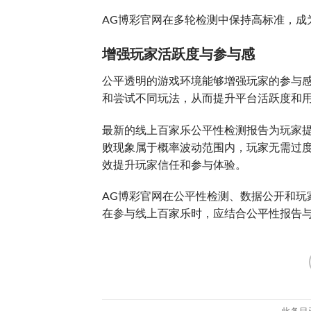
AG博彩官网在多轮检测中保持高标准，成
增强玩家活跃度与参与感
公平透明的游戏环境能够增强玩家的参与
和尝试不同玩法，从而提升平台活跃度和
最新的线上百家乐公平性检测报告为玩家
败现象属于概率波动范围内，玩家无需过
效提升玩家信任和参与体验。
AG博彩官网在公平性检测、数据公开和玩
在参与线上百家乐时，应结合公平性报告