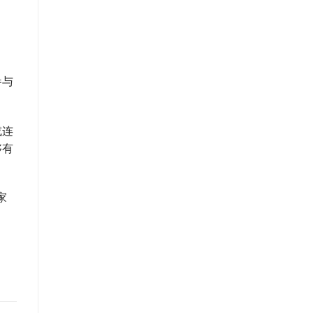
参与
或连
够有
家