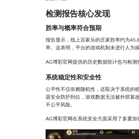
检测报告核心发现
胜率与概率符合预期
报告显示，线上百家乐的庄家胜率约为45.8
率。这表明，平台的游戏机制未进行人为
AG博彩官网提供的历史数据统计也与检测
系统稳定性和安全性
公平性不仅依赖随机性，还取决于系统的稳
器安全防护到位，游戏数据无法被外部篡
不公平风险。
AG博彩官网在系统安全方面采用了多重加