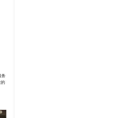
服务
致的