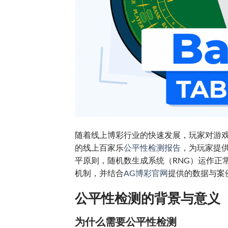
随着线上博彩行业的快速发展，玩家对游
的线上百家乐
公平性检测报告
，为玩家提
平原则，随机数生成系统（RNG）运作正
机制，并结合
AG博彩官网
提供的数据与案
公平性检测的背景与意义
为什么需要公平性检测