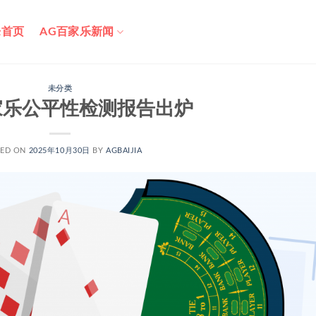
乐首页
AG百家乐新闻
未分类
家乐公平性检测报告出炉
TED ON
2025年10月30日
BY
AGBAIJIA