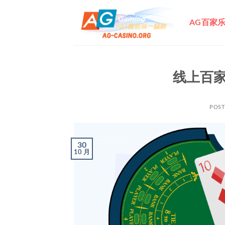
跳
到
AG百家
内
容
线上百
POS
30
10 月