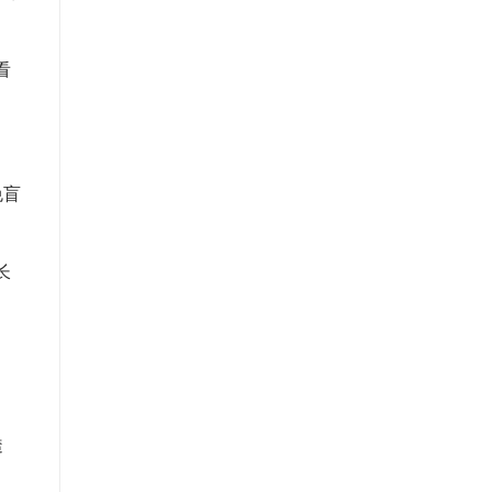
看
免盲
长
透