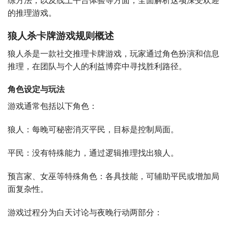
练方法，以及线上平台体验等方面，全面解析这项深受欢迎
的推理游戏。
狼人杀卡牌游戏规则概述
狼人杀是一款社交推理卡牌游戏，玩家通过角色扮演和信息
推理，在团队与个人的利益博弈中寻找胜利路径。
角色设定与玩法
游戏通常包括以下角色：
狼人：每晚可秘密消灭平民，目标是控制局面。
平民：没有特殊能力，通过逻辑推理找出狼人。
预言家、女巫等特殊角色：各具技能，可辅助平民或增加局
面复杂性。
游戏过程分为白天讨论与夜晚行动两部分：