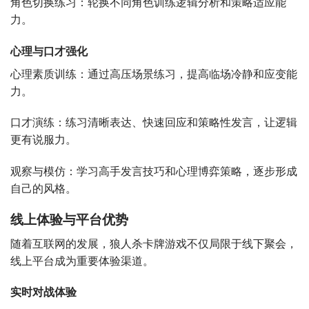
角色切换练习：轮换不同角色训练逻辑分析和策略适应能
力。
心理与口才强化
心理素质训练：通过高压场景练习，提高临场冷静和应变能
力。
口才演练：练习清晰表达、快速回应和策略性发言，让逻辑
更有说服力。
观察与模仿：学习高手发言技巧和心理博弈策略，逐步形成
自己的风格。
线上体验与平台优势
随着互联网的发展，狼人杀卡牌游戏不仅局限于线下聚会，
线上平台成为重要体验渠道。
实时对战体验