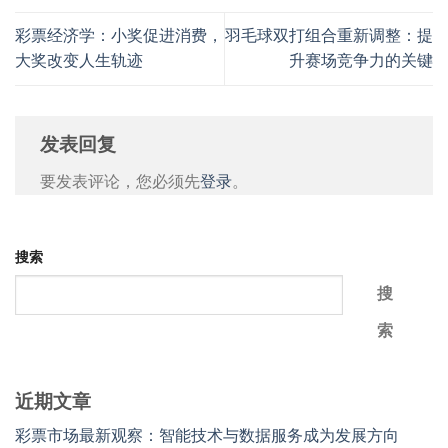
彩票经济学：小奖促进消费，
羽毛球双打组合重新调整：提
大奖改变人生轨迹
升赛场竞争力的关键
发表回复
要发表评论，您必须先
登录
。
搜索
搜
索
近期文章
彩票市场最新观察：智能技术与数据服务成为发展方向