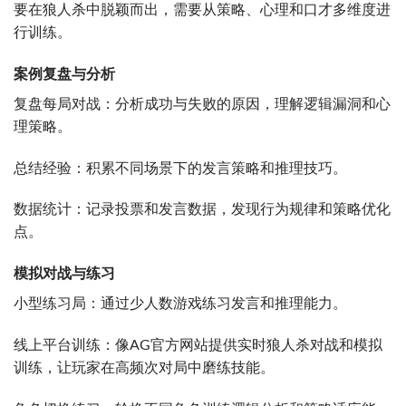
要在狼人杀中脱颖而出，需要从策略、心理和口才多维度进
行训练。
案例复盘与分析
复盘每局对战：分析成功与失败的原因，理解逻辑漏洞和心
理策略。
总结经验：积累不同场景下的发言策略和推理技巧。
数据统计：记录投票和发言数据，发现行为规律和策略优化
点。
模拟对战与练习
小型练习局：通过少人数游戏练习发言和推理能力。
线上平台训练：像AG官方网站提供实时狼人杀对战和模拟
训练，让玩家在高频次对局中磨练技能。