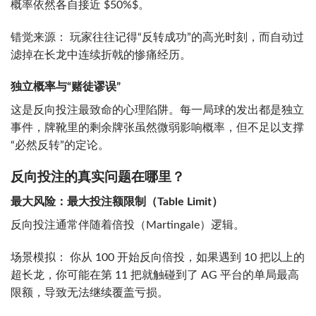
概率依然各自接近
$50%$
。
错觉来源： 玩家往往记得“反转成功”的高光时刻，而自动过
滤掉在长龙中连续折戟的惨痛经历。
独立概率与“赌徒谬误”
这是反向投注最致命的心理陷阱。每一局球的发出都是独立
事件，牌靴里的剩余牌张虽然微弱影响概率，但不足以支撑
“必然反转”的定论。
反向投注的真实问题在哪里？
最大风险：最大投注额限制（Table Limit）
反向投注通常伴随着倍投（Martingale）逻辑。
场景模拟： 你从 100 开始反向倍投，如果遇到 10 把以上的
超长龙，你可能在第 11 把就触碰到了 AG 平台的单局最高
限额，导致无法继续覆盖亏损。