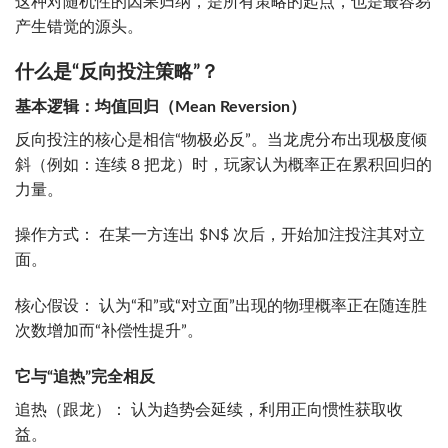
这种对随机性的因果归纳，是所有策略的起点，也是最容易
产生错觉的源头。
什么是“反向投注策略”？
基本逻辑：均值回归（Mean Reversion）
反向投注的核心是相信“物极必反”。当龙虎分布出现极度倾
斜（例如：连续 8 把龙）时，玩家认为概率正在累积回归的
力量。
操作方式： 在某一方连出
$N$
次后，开始加注投注其对立
面。
核心假设： 认为“和”或“对立面”出现的物理概率正在随连胜
次数增加而“补偿性提升”。
它与“追热”完全相反
追热（跟龙）： 认为趋势会延续，利用正向惯性获取收
益。