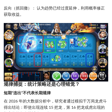
反向（抓回撤）： 认为趋势已经过度延伸，利用概率修正
获取收益。
规律捕捉：统计策略还是心理错觉？
短期“连出”不代表长期规律
在 2026 年的大数据分析中，研究者通过模拟千万局龙虎斗
得出结论：即使出现连续 15 把龙，第 16 把龙或虎出现的