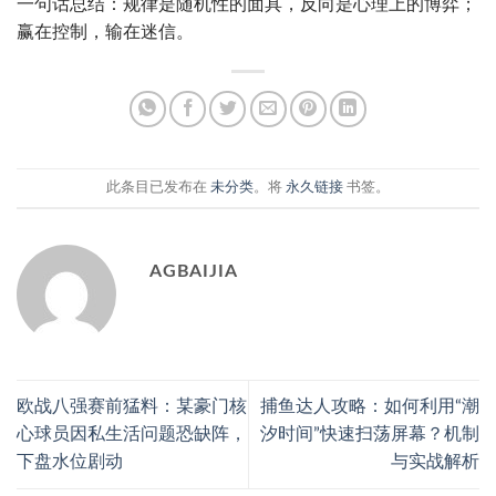
一句话总结：规律是随机性的面具，反向是心理上的博弈；
赢在控制，输在迷信。
此条目已发布在
未分类
。将
永久链接
书签。
AGBAIJIA
欧战八强赛前猛料：某豪门核
捕鱼达人攻略：如何利用“潮
心球员因私生活问题恐缺阵，
汐时间”快速扫荡屏幕？机制
下盘水位剧动
与实战解析