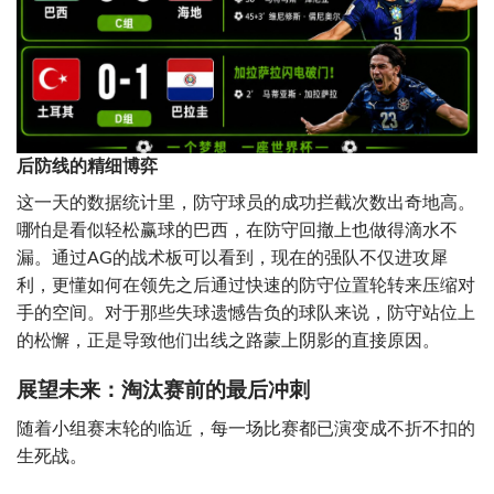
后防线的精细博弈
这一天的数据统计里，防守球员的成功拦截次数出奇地高。
哪怕是看似轻松赢球的巴西，在防守回撤上也做得滴水不
漏。通过
AG
的战术板可以看到，现在的强队不仅进攻犀
利，更懂如何在领先之后通过快速的防守位置轮转来压缩对
手的空间。对于那些失球遗憾告负的球队来说，防守站位上
的松懈，正是导致他们出线之路蒙上阴影的直接原因。
展望未来：淘汰赛前的最后冲刺
随着小组赛末轮的临近，每一场比赛都已演变成不折不扣的
生死战。