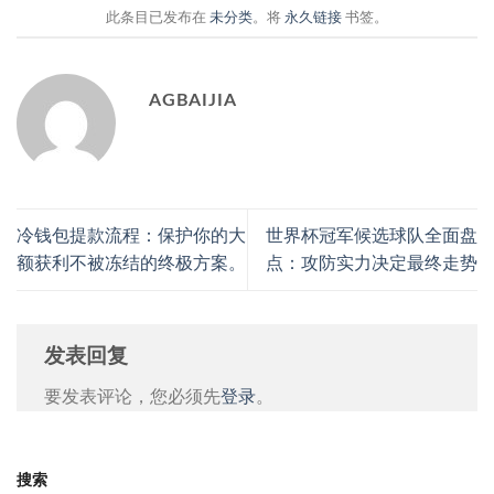
此条目已发布在
未分类
。将
永久链接
书签。
AGBAIJIA
冷钱包提款流程：保护你的大
世界杯冠军候选球队全面盘
额获利不被冻结的终极方案。
点：攻防实力决定最终走势
发表回复
要发表评论，您必须先
登录
。
搜索