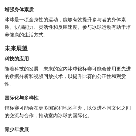
增强身体素质
冰球是一项全身性的运动，能够有效提升参与者的身体素
质、协调能力、灵活性和反应速度。参与冰球运动有助于培
养健康的生活方式。
未来展望
科技的应用
随着科技的发展，未来的室内冰球锦标赛可能会使用更先进
的数据分析和视频回放技术，以提升比赛的公正性和观赏
性。
国际化与多样性
锦标赛可能会在更多国家和地区举办，以促进不同文化之间
的交流与合作，推动室内冰球的国际化。
青少年发展