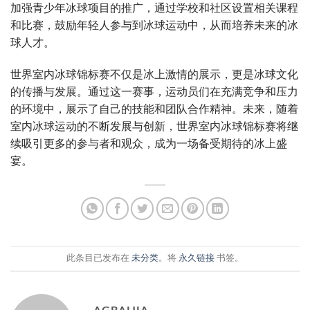
加强青少年冰球项目的推广，通过学校和社区设置相关课程
和比赛，鼓励年轻人参与到冰球运动中，从而培养未来的冰
球人才。
世界室内冰球锦标赛不仅是冰上激情的展示，更是冰球文化
的传播与发展。通过这一赛事，运动员们在充满竞争和压力
的环境中，展示了自己的技能和团队合作精神。未来，随着
室内冰球运动的不断发展与创新，世界室内冰球锦标赛将继
续吸引更多的参与者和观众，成为一场备受期待的冰上盛
宴。
此条目已发布在
未分类
。将
永久链接
书签。