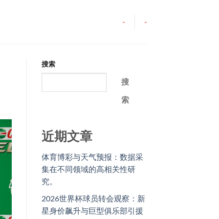
-
-
搜索
搜
索
近期文章
体育博彩与天气预报：数据采
集在不同领域的高相关性研
究。
2026世界杯球员转会观察：新
星身价飙升与巨型俱乐部引援