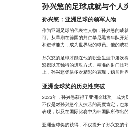
孙兴慜的足球成就与个人
孙兴慜：亚洲足球的领军人物
作为亚洲足球的代表性人物，孙兴慜的成
可。从早期在德国的拜仁慕尼黑青年队开
和进球能力，成为世界级的球员。他的成
孙兴慜的足球才能在他的职业生涯中屡次
慜都以其独特的进攻方式、精准的射门技
上，孙兴慜凭借多次精彩的表现，稳居世
亚洲金球奖的历史性突破
2023年，孙兴慜获得了亚洲金球奖，成
不仅是对孙兴慜个人技艺的高度肯定，也
表现，以及在国际比赛中为韩国队所作出
亚洲金球奖的获得，不仅提升了孙兴慜的