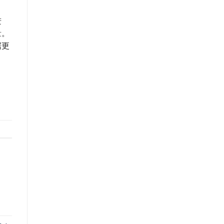
进
量。
据更