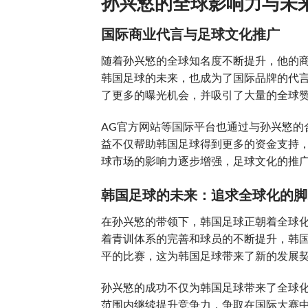
孙兴慜的全球影响力与未
国际商业代言与足球文化推广
随着孙兴慜的全球知名度不断提升，他的
韩国足球的未来，也成为了国际品牌的代
了更多的曝光机会，并吸引了大量的全球
AG官方网站等国际平台也通过与孙兴慜的
益不仅帮助韩国足球得到更多的资金支持
球市场的影响力逐步增强，足球文化的推
韩国足球的未来：追求全球化的脚
在孙兴慜的带领下，韩国足球正朝着全球
着青训体系的完善和球员的不断提升，韩
平的比赛，这为韩国足球带来了新的发展
孙兴慜的成功不仅为韩国足球带来了全球
范围内继续提升竞争力，争取在国际大赛