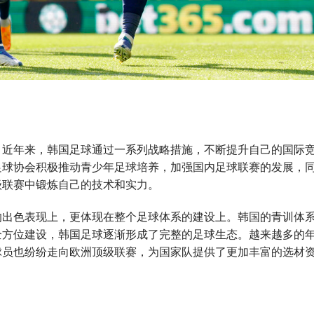
。近年来，韩国足球通过一系列战略措施，不断提升自己的国际
足球协会积极推动青少年足球培养，加强国内足球联赛的发展，
级联赛中锻炼自己的技术和实力。
的出色表现上，更体现在整个足球体系的建设上。韩国的青训体
全方位建设，韩国足球逐渐形成了完整的足球生态。越来越多的
球员也纷纷走向欧洲顶级联赛，为国家队提供了更加丰富的选材