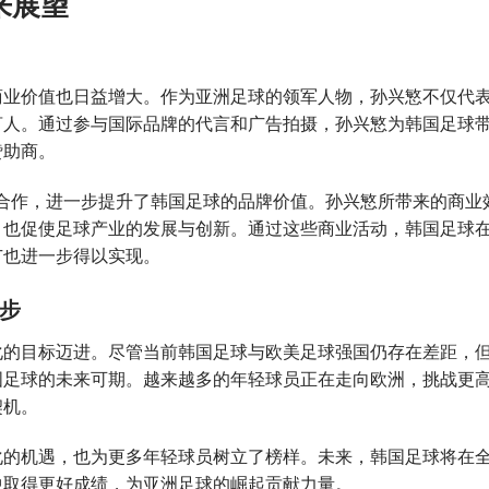
来展望
商业价值也日益增大。作为亚洲足球的领军人物，孙兴慜不仅代
言人。通过参与国际品牌的代言和广告拍摄，孙兴慜为韩国足球
赞助商。
合作，进一步提升了韩国足球的品牌价值。孙兴慜所带来的商业
，也促使足球产业的发展与创新。通过这些商业活动，韩国足球
广也进一步得以实现。
步
化的目标迈进。尽管当前韩国足球与欧美足球强国仍存在差距，
国足球的未来可期。越来越多的年轻球员正在走向欧洲，挑战更
契机。
化的机遇，也为更多年轻球员树立了榜样。未来，韩国足球将在
中取得更好成绩，为亚洲足球的崛起贡献力量。