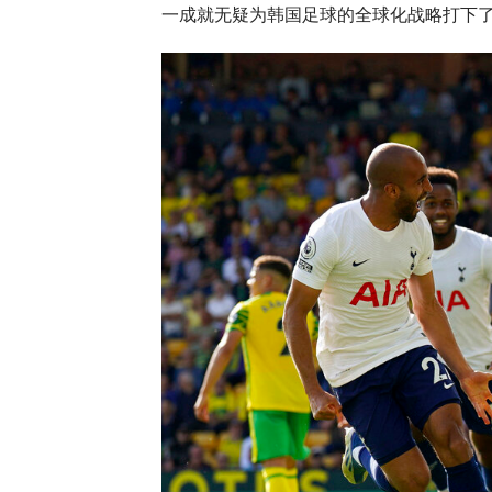
一成就无疑为韩国足球的全球化战略打下