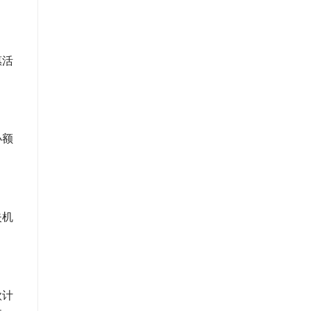
惠活
小额
失机
款计