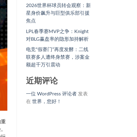
2026世界杯球员转会观察：新
星身价飙升与巨型俱乐部引援
焦点
LPL春季赛MVP之争：Knight
对BLG赢盘率的隐形加持解析
电竞“假赛门”再度发酵：二线
联赛多人遭终身禁赛，涉案金
额超千万引震动
近期评论
一位 WordPress 评论者
发表
在
世界，您好！
的重
验。