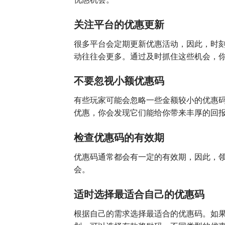
关注平台的优惠更新
很多平台会定期更新优惠活动，因此，时
动往往会更多。通过及时抓住这些机会，
不要忽视小额优惠码
有些玩家可能会忽略一些金额较小的优惠
优惠，你会发现它们能给你带来丰厚的回
检查优惠码的有效期
优惠码通常都会有一定的有效期，因此，
会。
适时选择最适合自己的优惠码
根据自己的需求选择最适合的优惠码。如