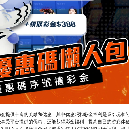
都会提供丰富的奖励和优惠，其中优惠码和彩金福利是吸引玩家
能享受平台提供的优惠，还能获得彩金福利，提高自己的游戏体