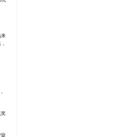
助玩
码来
说，
，
或奖
费旋