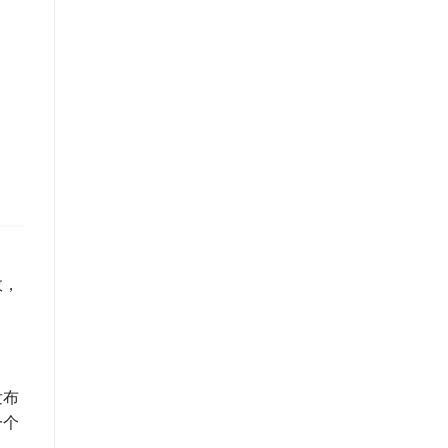
效，
发布
一个