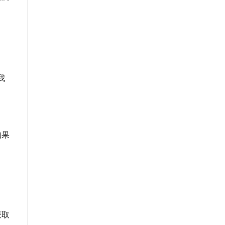
我
如果
获取