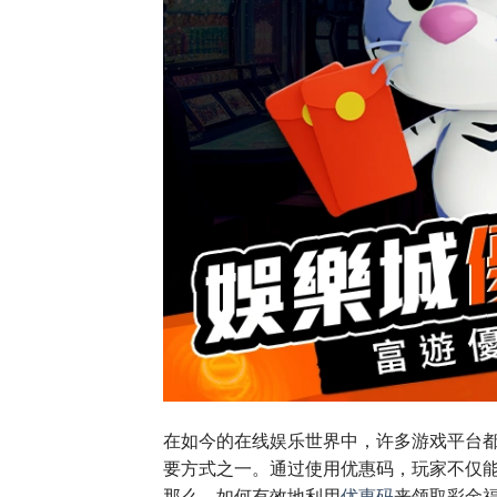
在如今的在线娱乐世界中，许多游戏平台
要方式之一。通过使用优惠码，玩家不仅