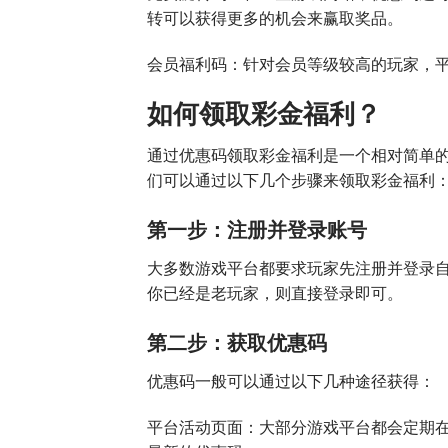
转可以获得更多的机会来赢取奖品。
会员福利码：针对会员等级较高的玩家，
如何领取彩金福利？
通过优惠码领取彩金福利是一个相对简单
们可以通过以下几个步骤来领取彩金福利
第一步：注册并登录账号
大多数游戏平台都要求玩家先注册并登录
你已经是老玩家，则直接登录即可。
第二步：获取优惠码
优惠码一般可以通过以下几种途径获得：
平台活动页面：大部分游戏平台都会定期